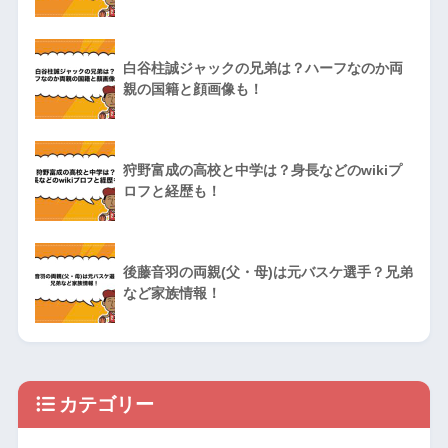
白谷柱誠ジャックの兄弟は？ハーフなのか両
親の国籍と顔画像も！
狩野富成の高校と中学は？身長などのwikiプ
ロフと経歴も！
後藤音羽の両親(父・母)は元バスケ選手？兄弟
など家族情報！
カテゴリー