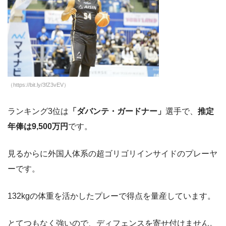
（https://bit.ly/3fZ3vEV）
ランキング3位は
「ダバンテ・ガードナー」
選手で、
推定
年俸は9,500万円
です。
見るからに外国人体系の超ゴリゴリインサイドのプレーヤ
ーです。
132kgの体重を活かしたプレーで得点を量産しています。
とてつもなく強いので、ディフェンスを寄せ付けません。