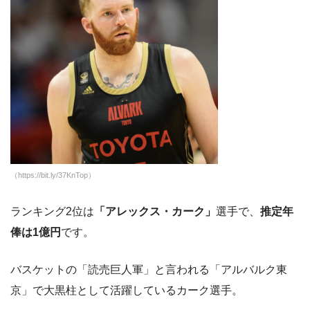
（https://bit.ly/37KnTop）
ランキング2位は
「アレックス・カーク」
選手で、
推定年
俸は1億円
です。
バスケットの「読売巨人軍」と言われる「アルバルク東
京」で大黒柱として活躍しているカーク選手。