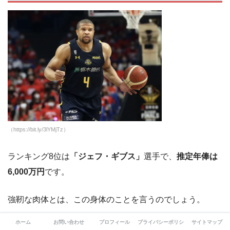
（https://bit.ly/3lYMjTz）
ランキング8位は
「ジェフ・ギブス」
選手で、
推定年俸は
6,000万円
です。
強靭な肉体とは、この身体のことを言うのでしょう。
ホーム
お問い合わせ
プロフィール
プライバシーポリシー
サイトマップ
アキレス腱断裂の大怪我からの復帰で、このプレーは凄す