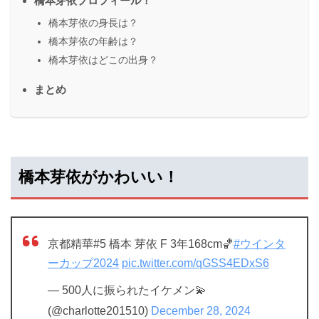
橋本芽依プロフィール！
橋本芽依の身長は？
橋本芽依の年齢は？
橋本芽依はどこの出身？
まとめ
橋本芽依がかわいい！
京都精華#5 橋本 芽依 F 3年168cm🏀
#ウインタ
ーカップ2024
pic.twitter.com/qGSS4EDxS6
— 500人に振られたイケメン💫
(@charlotte201510)
December 28, 2024