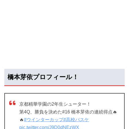
橋本芽依プロフィール！
京都精華学園の2年生シューター！
第4Q、勝負を決めた#16 橋本芽依の連続得点🔥
🔥
#ウインターカップ
#高校バスケ
pic.twitter.com/J9D0dNEzWX