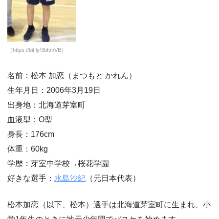
（https://bit.ly/3bftmVB）
名前：松本 加恋（まつもと かれん）
生年月日：2006年3月19日
出身地：北海道芽室町
血液型：O型
身長：176cm
体重：60kg
学歴：芽室中学校→桜花学園
好きな選手：
水島沙紀
（元日本代表）
松本加恋（以下、松本）選手は北海道芽室町に生まれ、小