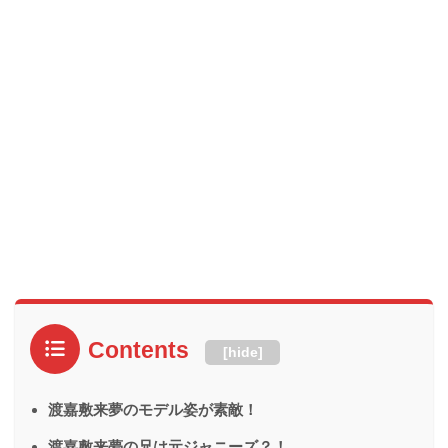
Contents
[
hide
]
渡嘉敷来夢のモデル姿が素敵！
渡嘉敷来夢の兄は元ジャニーズ？！