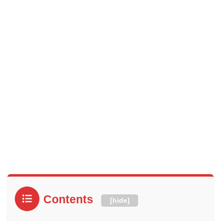
Contents
[
hide
]