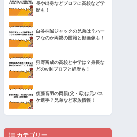
長や出身などプロフに高校など学
歴も！
白谷柱誠ジャックの兄弟は？ハー
フなのか両親の国籍と顔画像も！
狩野富成の高校と中学は？身長な
どのwikiプロフと経歴も！
後藤音羽の両親(父・母)は元バス
ケ選手？兄弟など家族情報！
カテゴリー