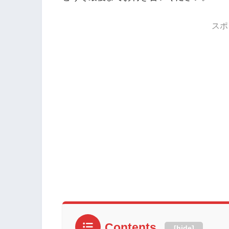
スポ
Contents
[
hide
]