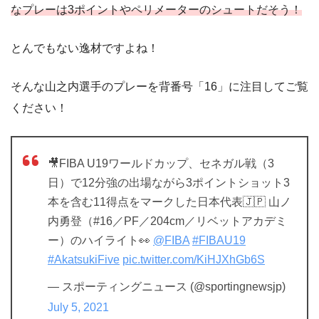
なプレーは3ポイントやペリメーターのシュートだそう！
とんでもない逸材ですよね！
そんな山之内選手のプレーを背番号「16」に注目してご覧
ください！
🎥FIBA U19ワールドカップ、セネガル戦（3
日）で12分強の出場ながら3ポイントショット3
本を含む11得点をマークした日本代表🇯🇵 山ノ
内勇登（#16／PF／204cm／リベットアカデミ
ー）のハイライト👀
@FIBA
#FIBAU19
#AkatsukiFive
pic.twitter.com/KiHJXhGb6S
— スポーティングニュース (@sportingnewsjp)
July 5, 2021