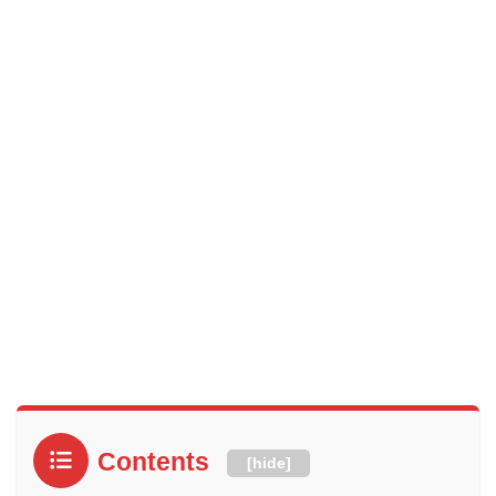
Contents
[
hide
]