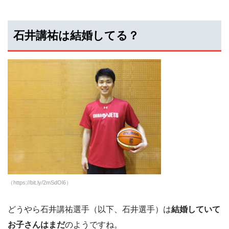
石井講祐は結婚してる？
（https://bit.ly/2mSdOl6）
どうやら石井講祐選手（以下、石井選手）は
結婚していて
お子さんはまだ
のようですね。