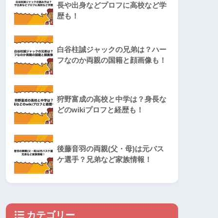
長や出身などプロフに高校など学
歴も！
白谷柱誠ジャックの兄弟は？ハー
フなのか両親の国籍と顔画像も！
狩野富成の高校と中学は？身長な
どのwikiプロフと経歴も！
後藤音羽の両親(父・母)は元バス
ケ選手？兄弟など家族情報！
カテゴリー