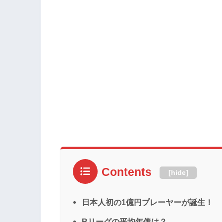
Contents
[
hide
]
日本人初の1億円プレーヤーが誕生！
Bリーグの平均年俸は？