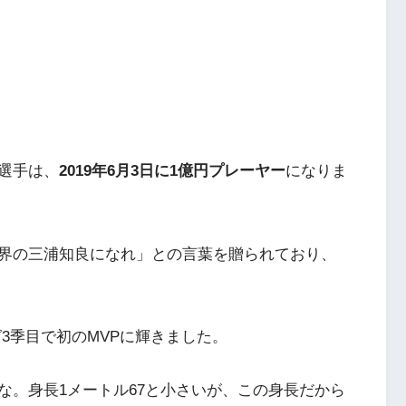
選手は、
2019年6月3日に1億円プレーヤー
になりま
界の三浦知良になれ」との言葉を贈られており、
グ3季目で初のMVPに輝きました。
な。身長1メートル67と小さいが、この身長だから