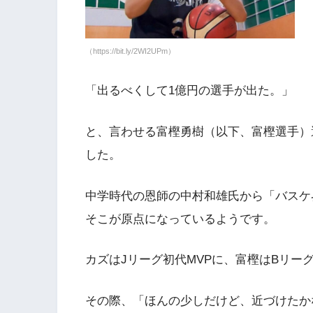
（https://bit.ly/2WI2UPm）
「出るべくして1億円の選手が出た。」
と、言わせる富樫勇樹（以下、富樫選手）
した。
中学時代の恩師の中村和雄氏から「バスケ
そこが原点になっているようです。
カズはJリーグ初代MVPに、富樫はBリー
その際、「ほんの少しだけど、近づけたか