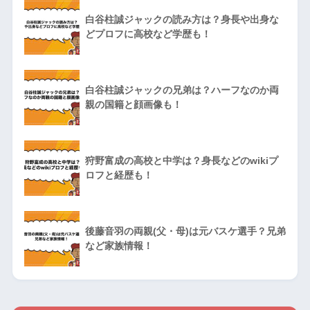
白谷柱誠ジャックの読み方は？身長や出身な
どプロフに高校など学歴も！
白谷柱誠ジャックの兄弟は？ハーフなのか両
親の国籍と顔画像も！
狩野富成の高校と中学は？身長などのwikiプ
ロフと経歴も！
後藤音羽の両親(父・母)は元バスケ選手？兄弟
など家族情報！