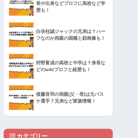
長や出身などプロフに高校など学
歴も！
白谷柱誠ジャックの兄弟は？ハー
フなのか両親の国籍と顔画像も！
狩野富成の高校と中学は？身長な
どのwikiプロフと経歴も！
後藤音羽の両親(父・母)は元バス
ケ選手？兄弟など家族情報！
カテゴリー