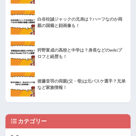
白谷柱誠ジャックの兄弟は？ハーフなのか両
親の国籍と顔画像も！
狩野富成の高校と中学は？身長などのwikiプ
ロフと経歴も！
後藤音羽の両親(父・母)は元バスケ選手？兄弟
など家族情報！
カテゴリー